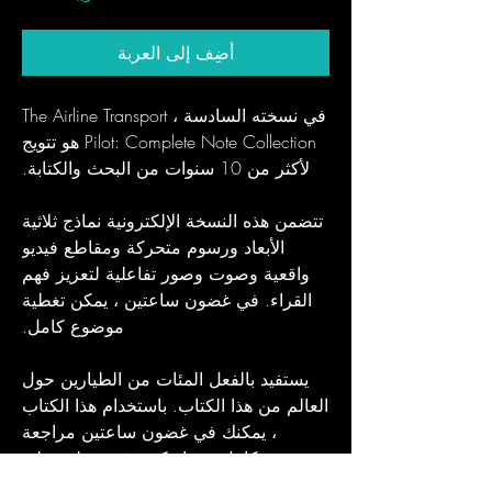
أضِف إلى العربة
في نسخته السادسة ، The Airline Transport
Pilot: Complete Note Collection هو تتويج
لأكثر من 10 سنوات من البحث والكتابة.
تتضمن هذه النسخة الإلكترونية نماذج ثلاثية
الأبعاد ورسوم متحركة ومقاطع فيديو
واقعية وصوت وصور تفاعلية لتعزيز فهم
القراء. في غضون ساعتين ، يمكن تغطية
موضوع كامل.
يستفيد بالفعل المئات من الطيارين حول
العالم من هذا الكتاب. باستخدام هذا الكتاب
، يمكنك في غضون ساعتين مراجعة
موضوع كامل. سواء كنت قد حصلت على
هذا الكتاب لتظل محدثًا أو لمجرد الاستعداد