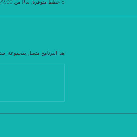
6 خطط متوفرة, بدءًا من ‏99.00 US$ في الشهر
تك بمجرد انضمامك إلى البرنامج.